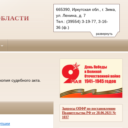
665390, Иркутская обл., г. Зима,
ул. Ленина, д. 7
ОБЛАСТИ
Тел.: (39554) 3-19-77, 3-16-
36 (ф.)
ziminsky.irk@sudrf.ru
развернуть
копия судебного акта.
Запросы ОПФР по постановлению
Правительства РФ от 28.06.2021 №
1037
упции