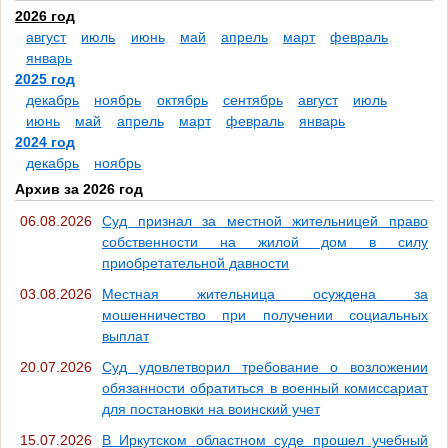
2026 год
август
июль
июнь
май
апрель
март
февраль
январь
2025 год
декабрь
ноябрь
октябрь
сентябрь
август
июль
июнь
май
апрель
март
февраль
январь
2024 год
декабрь
ноябрь
Архив за 2026 год
06.08.2026
Суд признал за местной жительницей право
собственности на жилой дом в силу
приобретательной давности
03.08.2026
Местная жительница осуждена за
мошенничество при получении социальных
выплат
20.07.2026
Суд удовлетворил требование о возложении
обязанности обратиться в военный комиссариат
для постановки на воинский учет
15.07.2026
В Иркутском областном суде прошел учебный