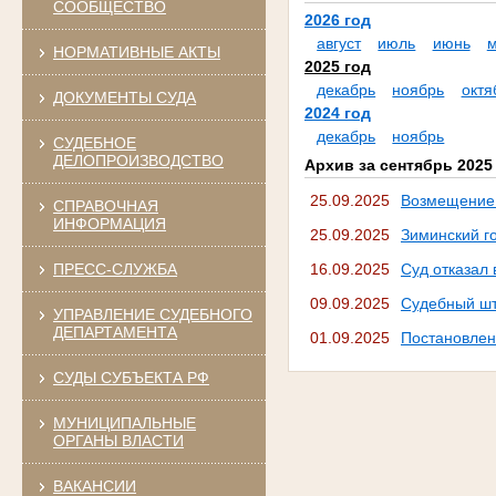
СООБЩЕСТВО
2026 год
август
июль
июнь
НОРМАТИВНЫЕ АКТЫ
2025 год
декабрь
ноябрь
октя
ДОКУМЕНТЫ СУДА
2024 год
декабрь
ноябрь
СУДЕБНОЕ
ДЕЛОПРОИЗВОДСТВО
Архив за сентябрь 2025
25.09.2025
Возмещение 
СПРАВОЧНАЯ
ИНФОРМАЦИЯ
25.09.2025
Зиминский го
ПРЕСС-СЛУЖБА
16.09.2025
Суд отказал
09.09.2025
Судебный шт
УПРАВЛЕНИЕ СУДЕБНОГО
ДЕПАРТАМЕНТА
01.09.2025
Постановлен
СУДЫ СУБЪЕКТА РФ
МУНИЦИПАЛЬНЫЕ
ОРГАНЫ ВЛАСТИ
ВАКАНСИИ