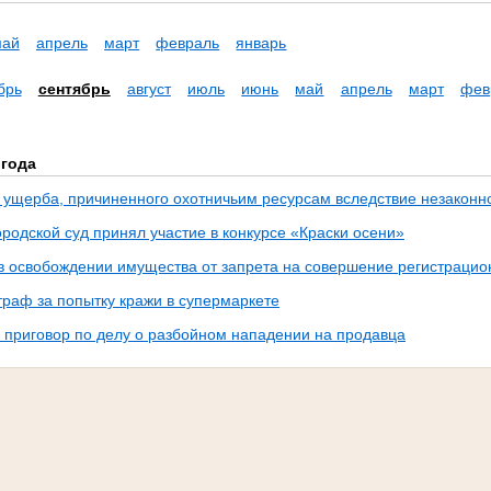
май
апрель
март
февраль
январь
брь
сентябрь
август
июль
июнь
май
апрель
март
фев
 года
ущерба, причиненного охотничьим ресурсам вследствие незаконно
родской суд принял участие в конкурсе «Краски осени»
 в освобождении имущества от запрета на совершение регистрацио
раф за попытку кражи в супермаркете
 приговор по делу о разбойном нападении на продавца