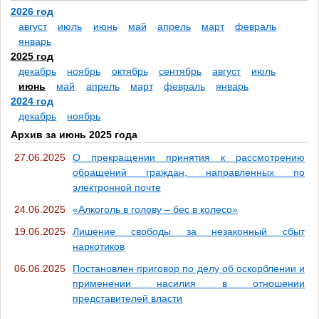
2026 год
август
июль
июнь
май
апрель
март
февраль
январь
2025 год
декабрь
ноябрь
октябрь
сентябрь
август
июль
июнь
май
апрель
март
февраль
январь
2024 год
декабрь
ноябрь
Архив за июнь 2025 года
27.06.2025
О прекращении принятия к рассмотрению
обращений граждан, направленных по
электронной почте
24.06.2025
«Алкоголь в голову – бес в колесо»
19.06.2025
Лишение свободы за незаконный сбыт
наркотиков
06.06.2025
Постановлен приговор по делу об оскорблении и
применении насилия в отношении
представителей власти