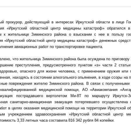
ый прокурор, действующий в интересах Иркутской области в лице Го
ния «Иркутский областной центр медицины катастроф» обратился в
м к жительнице Зиминского района о взыскании с нее в пользу го
я «Иркутский областной центр медицины катастроф» денежных средств
олнения авиационных работ по транспортировке пациента.
влено, что жительница Зиминского района была осуждена по приговору 
ершение преступления, предусмотренного пунктом «з» части 2 стат
 здоровью, опасного для жизни человека, с применением оружия или 
енная, находясь в состоянии алкогольного опьянения, в ходе ссоры на
сные повреждения жителю Зиминского района. В связи с полученными
 квалифицированной медицинской помощи, АО «Авиакомпания «Анга
вакуация пострадавшего вертолетом Ми-8Т по маршруту Иркутск-З
ная санитарно-авиационная эвакуация потерпевшего осуществлена 
бот в целях оказания медицинской помощи на территории Иркутской о
ным учреждением здравоохранения «Иркутский областной центр м
оимость 3,33 летных часа составила 816 342 рубля 84 копейки.