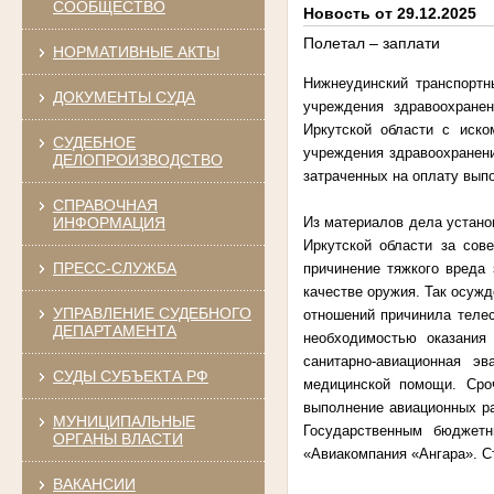
СООБЩЕСТВО
Новость от 29.12.2025
Полетал – заплати
НОРМАТИВНЫЕ АКТЫ
Нижнеудинский транспортн
ДОКУМЕНТЫ СУДА
учреждения здравоохране
Иркутской области с иско
СУДЕБНОЕ
учреждения здравоохранени
ДЕЛОПРОИЗВОДСТВО
затраченных на оплату вып
СПРАВОЧНАЯ
ИНФОРМАЦИЯ
Из материалов дела устано
Иркутской области за сов
ПРЕСС-СЛУЖБА
причинение тяжкого вреда
качестве оружия. Так осужд
УПРАВЛЕНИЕ СУДЕБНОГО
отношений причинила теле
ДЕПАРТАМЕНТА
необходимостью оказания
санитарно-авиационная э
СУДЫ СУБЪЕКТА РФ
медицинской помощи. Сроч
выполнение авиационных ра
МУНИЦИПАЛЬНЫЕ
Государственным бюджет
ОРГАНЫ ВЛАСТИ
«Авиакомпания «Ангара». Ст
ВАКАНСИИ