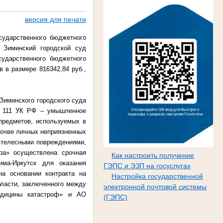
версия для печати
сударственного бюджетного
 Зиминский городской суд
сударственного бюджетного
 в размере 816342,84 руб.,
Зиминского городского суда
ьи 111 УК РФ – умышленное
предметов, используемых в
 почве личных неприязненных
 телесными повреждениями,
ра» осуществлена срочная
Как настроить получение
има-Иркутск для оказания
ГЭПС и ЭЗП на госуслугах
на основании контракта на
Настройка государственной
бласти, заключенного между
электронной почтовой системы
едицины катастроф» и АО
(ГЭПС)