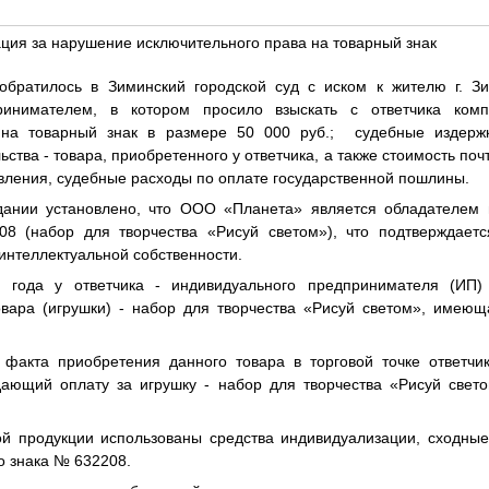
ция за нарушение исключительного права на товарный знак
братилось в Зиминский городской суд с иском к жителю г. З
ринимателем, в котором просило взыскать с ответчика
ком
 на товарный знак в размере 50 000 руб.;
судебные издерж
ства - товара, приобретенного у ответчика, а также стоимость по
явления, судебные расходы по оплате государственной пошлины.
дании установлено, что ООО «Планета» является обладателем 
8 (набор для творчества «Рисуй светом»), что подтверждает
интеллектуальной собственности.
 года у ответчика - индивидуального предпринимателя (ИП)
овара (игрушки) - набор для творчества «Рисуй светом», имеющ
факта приобретения данного товара в торговой точке ответчи
дающий оплату за игрушку - набор для творчества «Рисуй свето
й продукции использованы средства индивидуализации, сходны
о знака № 632208.