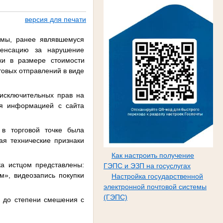
версия для печати
имы, ранее являвшемуся
пенсацию за нарушение
ки в размере стоимости
чтовых отправлений в виде
исключительных прав на
ся информацией с сайта
 в торговой точке была
ая технические признаки
Как настроить получение
ка истцом представлены:
ГЭПС и ЭЗП на госуслугах
м», видеозапись покупки
Настройка государственной
электронной почтовой системы
(ГЭПС)
е до степени смешения с