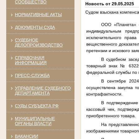
СООБЩЕСТВО
Новость от 29.05.2025
Судом взыскана компенса
НОРМАТИВНЫЕ АКТЫ
ООО «Планета» о
ДОКУМЕНТЫ СУДА
индивидуальным предп
исключительного права
СУДЕБНОЕ
вещественного доказатель
ДЕЛОПРОИЗВОДСТВО
претензии и искового за
СПРАВОЧНАЯ
В судебном засе
ИНФОРМАЦИЯ
товарный знак № 63220
федеральной службы по 
ПРЕСС-СЛУЖБА
В сентябре 2024
осуществлена закупка т
УПРАВЛЕНИЕ СУДЕБНОГО
ДЕПАРТАМЕНТА
контрафактности.
В подтверждение 
СУДЫ СУБЪЕКТА РФ
кассовый чек, подтверж
приобретенного товара.
МУНИЦИПАЛЬНЫЕ
ОРГАНЫ ВЛАСТИ
На представленно
изображениями товарног
ВАКАНСИИ